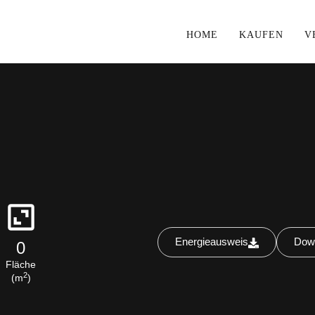
HOME
KAUFEN
V
Energieausweis
Down
0
Fläche
2
(m
)