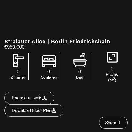
Stralauer Allee | Berlin Friedrichshain
€950,000
0
0
0
0
Fläche
Zimmer
Schlafen
Bad
2
(m
)
Energieausweis
Download Floor Plan