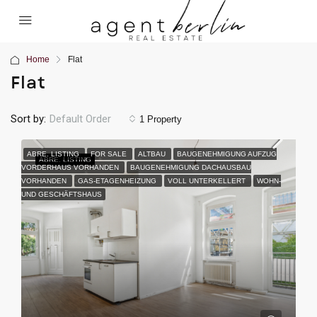
Home
Flat
Flat
Sort by:
Default Order
1 Property
ABRE. LISTING
FOR SALE
ALTBAU
BAUGENEHMIGUNG AUFZUG
ABRE.
LISTING
VORDERHAUS VORHANDEN
BAUGENEHMIGUNG DACHAUSBAU
VORHANDEN
GAS-ETAGENHEIZUNG
VOLL UNTERKELLERT
WOHN-
UND GESCHÄFTSHAUS