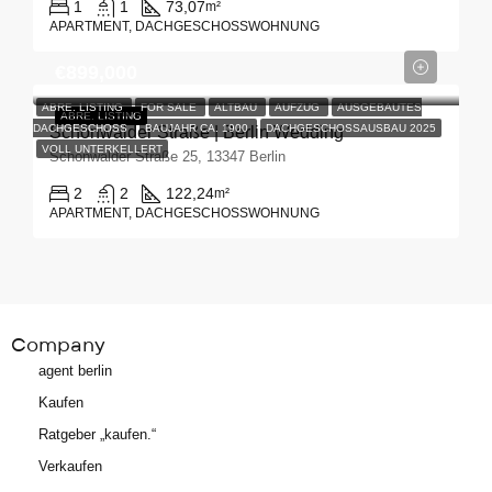
1
1
73,07
m²
APARTMENT, DACHGESCHOSSWOHNUNG
€899,000
ABRE. LISTING
FOR SALE
ALTBAU
AUFZUG
AUSGEBAUTES
ABRE.
LISTING
DACHGESCHOSS
BAUJAHR CA. 1900
DACHGESCHOSSAUSBAU 2025
Schönwalder Straße | Berlin Wedding
VOLL UNTERKELLERT
Schönwalder Straße 25, 13347 Berlin
2
2
122,24
m²
APARTMENT, DACHGESCHOSSWOHNUNG
Company
agent berlin
Kaufen
Ratgeber „kaufen.“
Verkaufen