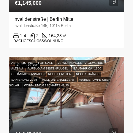
€1,145,000
Invalidenstraße | Berlin Mitte
Invalidenstraße 145, 10115 Berlin
1-4
2
164,23
m²
DACHGESCHOSSWOHNUNG
ABRE. LISTING
FOR SALE
28 WOHNUNGEN - 2 GEWERBE
ABRE.
LISTING
ALTBAU
AUFZUG AM SEITENFLÜGEL
BAUJAHR CA. 1900
GEDÄMMTE FASSADE
NEUE FENSTER
NEUE STRÄNGE
SANIERUNG 2025
VOLL UNTERKELLERT
WÄRMEPUMPE ÜBER
SOLAR
WOHN- UND GESCHÄFTSHAUS