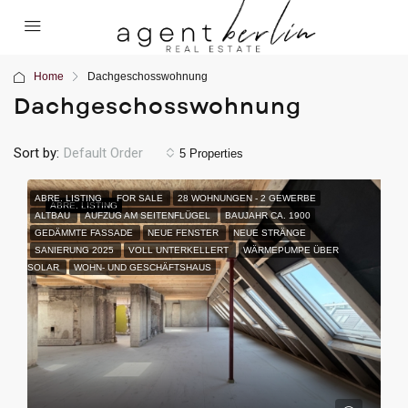
Home
Dachgeschosswohnung
Dachgeschosswohnung
Sort by:
Default Order
5 Properties
ABRE. LISTING
FOR SALE
28 WOHNUNGEN - 2 GEWERBE
ABRE.
LISTING
ALTBAU
AUFZUG AM SEITENFLÜGEL
BAUJAHR CA. 1900
GEDÄMMTE FASSADE
NEUE FENSTER
NEUE STRÄNGE
SANIERUNG 2025
VOLL UNTERKELLERT
WÄRMEPUMPE ÜBER
SOLAR
WOHN- UND GESCHÄFTSHAUS