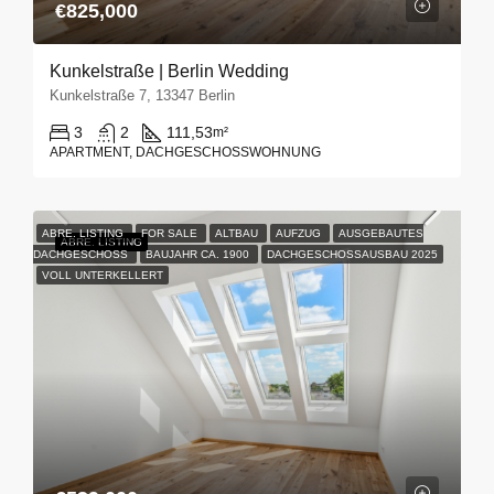
€825,000
Kunkelstraße | Berlin Wedding
Kunkelstraße 7, 13347 Berlin
3
2
111,53
m²
APARTMENT, DACHGESCHOSSWOHNUNG
ABRE. LISTING
FOR SALE
ALTBAU
AUFZUG
AUSGEBAUTES
ABRE.
LISTING
DACHGESCHOSS
BAUJAHR CA. 1900
DACHGESCHOSSAUSBAU 2025
VOLL UNTERKELLERT