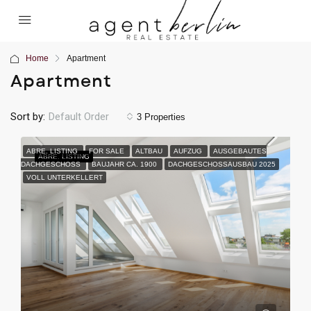
Home
Apartment
Apartment
Sort by:
Default Order
3 Properties
ABRE. LISTING
FOR SALE
ALTBAU
AUFZUG
AUSGEBAUTES
ABRE.
LISTING
DACHGESCHOSS
BAUJAHR CA. 1900
DACHGESCHOSSAUSBAU 2025
VOLL UNTERKELLERT