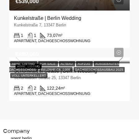
€539,000
Kunkelstraße | Berlin Wedding
Kunkelstraße 7, 13347 Berlin
1
1
73,07
m²
APARTMENT, DACHGESCHOSSWOHNUNG
€899,000
ABRE. LISTING
FOR SALE
ALTBAU
AUFZUG
AUSGEBAUTES
ABRE.
LISTING
DACHGESCHOSS
BAUJAHR CA. 1900
DACHGESCHOSSAUSBAU 2025
Schönwalder Straße | Berlin Wedding
VOLL UNTERKELLERT
Schönwalder Straße 25, 13347 Berlin
2
2
122,24
m²
APARTMENT, DACHGESCHOSSWOHNUNG
Company
agent berlin