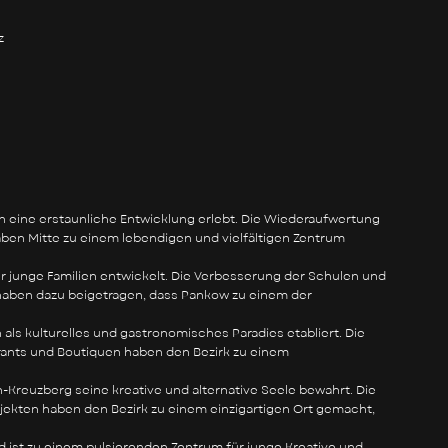
z
hren eine erstaunliche Entwicklung erlebt. Die Wiederaufwertung
en Mitte zu einem lebendigen und vielfältigen Zentrum
r junge Familien entwickelt. Die Verbesserung der Schulen und
 haben dazu beigetragen, dass Pankow zu einem der
als kulturelles und gastronomisches Paradies etabliert. Die
ants und Boutiquen haben den Bezirk zu einem
in-Kreuzberg seine kreative und alternative Seele bewahrt. Die
ojekten haben den Bezirk zu einem einzigartigen Ort gemacht,
 ist zu einem pulsierenden Zentrum für junge Kreative und