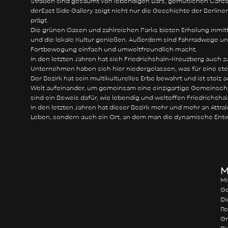
Straßen sind gesäumt von lebendigen Bars, gemütlichen Cafés un
derEast Side Gallery zeigt nicht nur die Geschichte der Berlin
prägt.
Die grünen Oasen und zahlreichen Parks bieten Erholung inmit
und die lokale Kultur genießen. Außerdem sind Fahrradwege un
Fortbewegung einfach und umweltfreundlich macht.
In den letzten Jahren hat sich Friedrichshain-Kreuzberg auch 
Unternehmen haben sich hier niedergelassen, was für eine stet
Der Bezirk hat sein multikulturelles Erbe bewahrt und ist stolz
Welt aufeinander, um gemeinsam eine einzigartige Gemeinschaf
sind ein Beweis dafür, wie lebendig und weltoffen Friedrichshai
In den letzten Jahren hat dieser Bezirk mehr und mehr an Attra
Leben, sondern auch ein Ort, an dem man die dynamische Entw
M
Mi
Ge
Di
Re
Gr