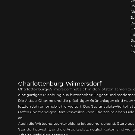
Di
Kö
Di
Ze
Di
Ge
In
Be
au
En
Charlottenburg-Wilmersdorf
Charlottenburg-Wilmersdorf hat sich in den letzten Jahren zu e
einzigartigen Mischung aus historischer Eleganz und modernem Fl
Die Altbau-Charme und die prächtigen Grünanlagen sind nach wie
letzten Jahren erheblich erweitert. Das Savignyplatz-Viertel 
Cafés und trendigen Bars verweilen kann. Die zahlreichen Galer
an.
Auch die Wirtschaftsentwicklung ist beeindruckend. Start-up
Standort gewählt, und die Arbeitsplatzmöglichkeiten sind vie