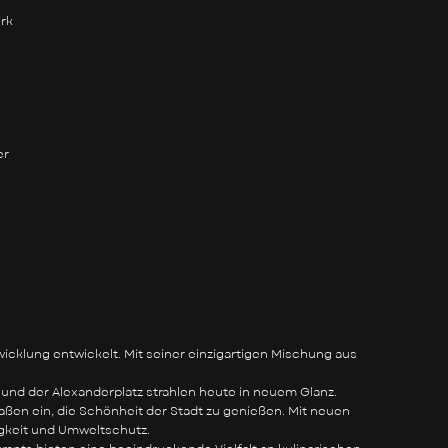
irk
er
wicklung entwickelt. Mit seiner einzigartigen Mischung aus
 und der Alexanderplatz strahlen heute in neuem Glanz.
aßen ein, die Schönheit der Stadt zu genießen. Mit neuen
igkeit und Umweltschutz.