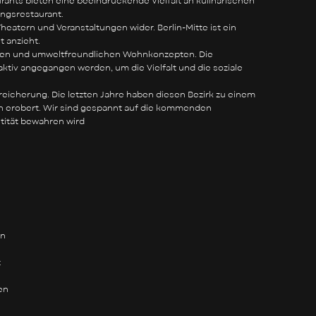
ants bieten eine beeindruckende Vielfalt an kulinarischen
lingsrestaurant.
 Theatern und Veranstaltungen wider. Berlin-Mitte ist ein
t anzieht.
agen und umweltfreundlichen Wohnkonzepten. Die
aktiv angegangen werden, um die Vielfalt und die soziale
Bereicherung. Die letzten Jahre haben diesen Bezirk zu einem
 erobert. Wir sind gespannt auf die kommenden
ntität bewahren wird
en
t
en