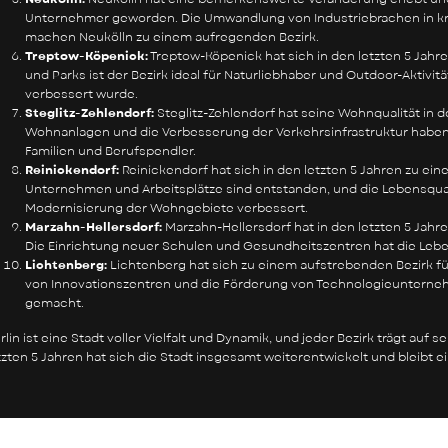
Unternehmer geworden. Die Umwandlung von Industriebrachen in krea
machen Neukölln zu einem aufregenden Bezirk.
Treptow-Köpenick:
Treptow-Köpenick hat sich in den letzten 5 Jahr
und Parks ist der Bezirk ideal für Naturliebhaber und Outdoor-Aktivi
verbessert wurde.
Steglitz-Zehlendorf:
Steglitz-Zehlendorf hat seine Wohnqualität in d
Wohnanlagen und die Verbesserung der Verkehrsinfrastruktur haben 
Familien und Berufspendler.
Reinickendorf:
Reinickendorf hat sich in den letzten 5 Jahren zu ei
Unternehmen und Arbeitsplätze sind entstanden, und die Lebensqual
Modernisierung der Wohngebiete verbessert.
Marzahn-Hellersdorf:
Marzahn-Hellersdorf hat in den letzten 5 Jahr
Die Einrichtung neuer Schulen und Gesundheitszentren hat die Leben
Lichtenberg:
Lichtenberg hat sich zu einem aufstrebenden Bezirk f
von Innovationszentren und die Förderung von Technologieunterneh
gemacht.
rlin ist eine Stadt voller Vielfalt und Dynamik, und jeder Bezirk trägt auf 
tzten 5 Jahren hat sich die Stadt insgesamt weiterentwickelt und bleibt