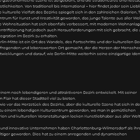
e gastronomische Szene ist aufgeblüht, und die Straßencafés und Restaur
stlichkeiten. Von traditionell bis international – hier findet jeder sein Lieb
e kulturelle Vielfalt des Bezirks spiegelt sich in den zahlreichen Galerien,
ntrum für Kunst und Kreativität geworden, das junge Talente aus aller Wel
e Wohnsituation hat sich ebenfalls verbessert, mit modernen Wohnanl
ntrifizierung hat jedoch auch Herausforderungen mit sich gebracht, die 
tegration im Bezirk zu erhalten.
rlin-Mitte ist ein Ort des Wandels, des Fortschritts und der kulturellen 
fregenden und lebenswerten Ort gemacht, der die Herzen der Menschen
twicklungen und darauf, wie Berlin-Mitte weiterhin seine einzigartige Ide
inem noch lebendigeren und attraktiveren Bezirk entwickelt. Mit seiner
air hat dieser Stadtteil viel zu bieten.
 vor das Herzstück des Bezirks, aber die kulturelle Szene hat sich in d
ist zu einem lebendigen Kulturzentrum geworden, wo man in gemütlichen
ien und kulturellen Veranstaltungen locken Kunstliebhaber aus aller Wel
s und innovative Unternehmen haben Charlottenburg-Wilmersdorf als ihr
lfältiger geworden. Dies hat zu einem anregenden und dynamischen