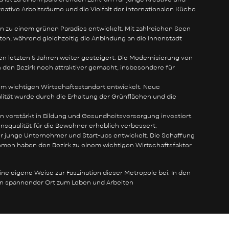
tive Arbeitsräume und die Vielfalt der internationalen Küche
en zu einem grünen Paradies entwickelt. Mit zahlreichen Seen
täten, während gleichzeitig die Anbindung an die Innenstadt
en letzten 5 Jahren weiter gesteigert. Die Modernisierung von
den Bezirk noch attraktiver gemacht, insbesondere für
nem wichtigen Wirtschaftsstandort entwickelt. Neue
ität wurde durch die Erhaltung der Grünflächen und die
en verstärkt in Bildung und Gesundheitsversorgung investiert.
squalität für die Bewohner erheblich verbessert.
ür junge Unternehmer und Start-ups entwickelt. Die Schaffung
men haben den Bezirk zu einem wichtigen Wirtschaftsfaktor
seine eigene Weise zur Faszination dieser Metropole bei. In den
 ein spannender Ort zum Leben und Arbeiten