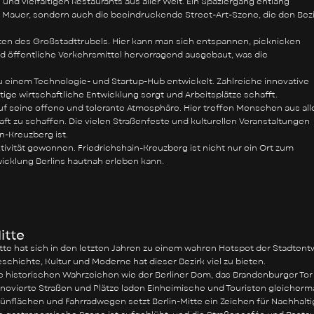
d vielfältigen Restaurants aus aller Welt. Ein Spaziergang entlang
er Mauer, sondern auch die beeindruckende Street-Art-Szene, die den Bez
ten des Großstadttrubels. Hier kann man sich entspannen, picknicken
d öffentliche Verkehrsmittel hervorragend ausgebaut, was die
zu einem Technologie- und Startup-Hub entwickelt. Zahlreiche innovative
ige wirtschaftliche Entwicklung sorgt und Arbeitsplätze schafft.
 auf seine offene und tolerante Atmosphäre. Hier treffen Menschen aus all
t zu schaffen. Die vielen Straßenfeste und kulturellen Veranstaltungen
n-Kreuzberg ist.
ktivität gewonnen. Friedrichshain-Kreuzberg ist nicht nur ein Ort zum
icklung Berlins hautnah erleben kann.
itte
tte hat sich in den letzten Jahren zu einem wahren Hotspot der Stadtent
schichte, Kultur und Moderne hat dieser Bezirk viel zu bieten.
e historischen Wahrzeichen wie der Berliner Dom, das Brandenburger Tor
novierte Straßen und Plätze laden Einheimische und Touristen gleicherm
ünflächen und Fahrradwegen setzt Berlin-Mitte ein Zeichen für Nachhalt