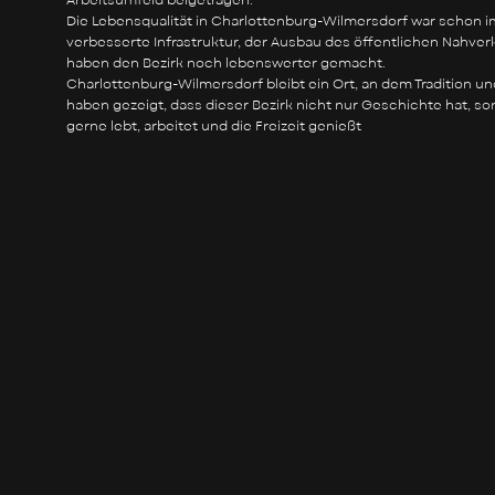
Arbeitsumfeld beigetragen.
Die Lebensqualität in Charlottenburg-Wilmersdorf war schon im
verbesserte Infrastruktur, der Ausbau des öffentlichen Nahve
haben den Bezirk noch lebenswerter gemacht.
Charlottenburg-Wilmersdorf bleibt ein Ort, an dem Tradition u
haben gezeigt, dass dieser Bezirk nicht nur Geschichte hat, so
gerne lebt, arbeitet und die Freizeit genießt