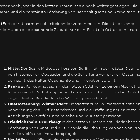
mer hoch, aber in den letzten Jahren ist sie noch weiter gestiegen. Die
rkehrs und die verstärkte Förderung von Nachhaltigkeit und Umweltschut
nd Fortschritt harmonisch miteinander verschmelzen. Die letzten Jahre
ndern auch eine spannende Zukunft vor sich. Es ist ein Ort, an dem man
Mitte:
Der Bezirk Mitte, das Herz von Berlin, hat in den letzten 5 Ja
von historischen Gebäuden und die Schaffung von grünen Oasen hab
gemacht, das Kultur, Geschichte und Innovation vereint.
Pankow:
Pankow hat sich in den letzten 5 Jahren zu einem Magnet fü
Kitas sowie die Schaffung neuer Freizeitmöglichkeiten in den Parks
begehrtesten Bezirke für das Wohnen geworden ist.
Charlottenburg-Wilmersdorf:
Charlottenburg-Wilmersdorf hat sich 
Renovierung des Kurfürstendamms und die Eröffnung neuer Restaur
Anziehungspunkt für Einheimische und Touristen gemacht.
Friedrichshain-Kreuzberg:
In den letzten 5 Jahren hat Friedrichsha
Förderung von Kunst und Kultur sowie die Erhaltung von sozialen Pr
der die Vielfalt Berlins widerspiegelt.
Neukölln:
Neukölln hat eine bemerkenswerte Veränderung erlebt und