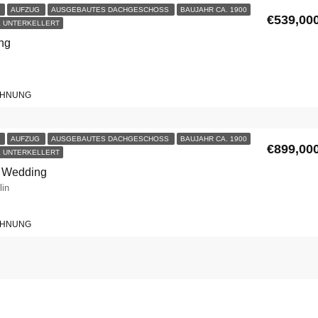
U
AUFZUG
AUSGEBAUTES DACHGESCHOSS
BAUJAHR CA. 1900
€539,00
 UNTERKELLERT
ing
OHNUNG
U
AUFZUG
AUSGEBAUTES DACHGESCHOSS
BAUJAHR CA. 1900
€899,00
 UNTERKELLERT
n Wedding
lin
OHNUNG