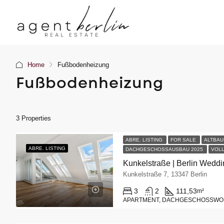
Home
Fußbodenheizung
Fußbodenheizung
3 Properties
ABRE. LISTING
FOR SALE
ALTBA
ABRE.
LISTING
DACHGESCHOSSAUSBAU 2025
VOLL
Kunkelstraße | Berlin Wedd
Kunkelstraße 7, 13347 Berlin
3
2
111,53
m²
APARTMENT, DACHGESCHOSSW