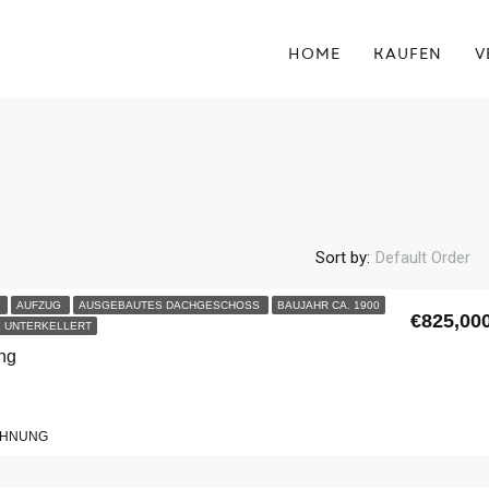
HOME
KAUFEN
V
Sort by:
Default Order
U
AUFZUG
AUSGEBAUTES DACHGESCHOSS
BAUJAHR CA. 1900
€825,00
 UNTERKELLERT
ing
OHNUNG