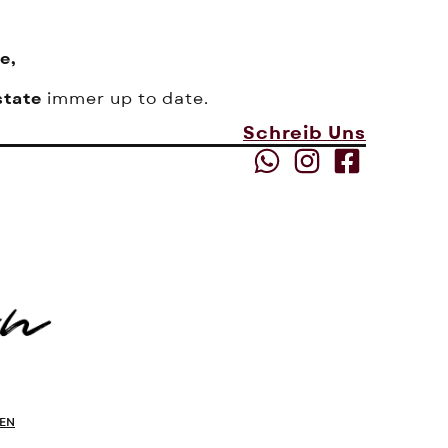
e,
state
immer up to date.
Schreib Uns
EN