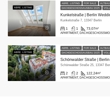
ABRE. LISTING
FOR SALE
ALTBA
ABRE.
LISTING
DACHGESCHOSSAUSBAU 2025
VOLL
Kunkelstraße | Berlin Wedd
Kunkelstraße 7, 13347 Berlin
1
1
73,07
m²
APARTMENT, DACHGESCHOSSW
ABRE. LISTING
FOR SALE
ALTBA
ABRE.
LISTING
DACHGESCHOSSAUSBAU 2025
VOLL
Schönwalder Straße | Berli
Schönwalder Straße 25, 13347 Ber
2
2
122,24
m²
APARTMENT, DACHGESCHOSSW