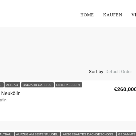
HOME
KAUFEN
V
Sort by:
Default Order
LE
ALTBAU
BAUJAHR CA. 1900
UNTERKELLERT
€260,00
n Neukölln
rlin
ALTBAU
AUFZUG AM SEITENFLÜGEL
AUSGEBAUTES DACHGESCHOSS
GEDÄMMTE