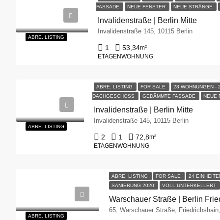
FASSADE
NEUE FENSTER
NEUE STRÄNGE
Invalidenstraße | Berlin Mitte
Invalidenstraße 145, 10115 Berlin
ABRE.
LISTING
1
53,34
m²
ETAGENWOHNUNG
ABRE. LISTING
FOR SALE
28 WOHNUNGEN -
DACHGESCHOSS
GEDÄMMTE FASSADE
NEUE
Invalidenstraße | Berlin Mitte
Invalidenstraße 145, 10115 Berlin
ABRE.
LISTING
2
1
72,8
m²
ETAGENWOHNUNG
ABRE. LISTING
FOR SALE
24 EINHEIT
SANIERUNG 2020
VOLL UNTERKELLERT
Warschauer Straße | Berlin Frie
ABRE.
LISTING