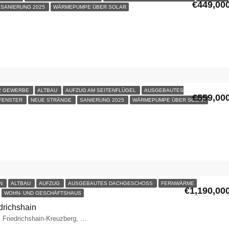
€449,00
SANIERUNG 2025
WÄRMEPUMPE ÜBER SOLAR
 2 GEWERBE
ALTBAU
AUFZUG AM SEITENFLÜGEL
AUSGEBAUTES
€559,00
 FENSTER
NEUE STRÄNGE
SANIERUNG 2025
WÄRMEPUMPE ÜBER SOLAR
EN
ALTBAU
AUFZUG
AUSGEBAUTES DACHGESCHOSS
FERNWÄRME
€1,190,00
WOHN- UND GESCHÄFTSHAUS
drichshain
65, Warschauer Straße, Friedrichshain, Friedrichshain-Kreuzberg, Berlin, 10243, Deutschland