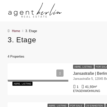
Home
3. Etage
3. Etage
4 Properties
ABRE. LISTING
FOR SA
Jansastraße | Berli
Jansastraße 5, 12045 Be
ABRE.
LISTING
1
41,93
m²
ETAGENWOHNUNG
ABRE. LISTING
FOR SALE
29 EINHEITEN